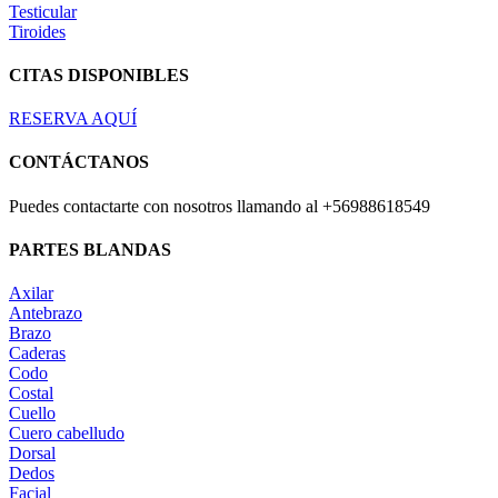
Testicular
Tiroides
CITAS DISPONIBLES
RESERVA AQUÍ
CONTÁCTANOS
Puedes contactarte con nosotros llamando al +56988618549
PARTES BLANDAS
Axilar
Antebrazo
Brazo
Caderas
Codo
Costal
Cuello
Cuero cabelludo
Dorsal
Dedos
Facial