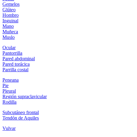
Gemelos
Glúteo
Hombro
Inguinal
Mano
Muñeca
Muslo
Ocular
Pantorrilla
Pared abdominal
Pared torácica
Parrilla costal
Peneana
Pie
Pleural
Región supraclavicular
Rodilla
Subcutáneo frontal
Tendón de Aquiles
Vulvar