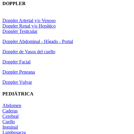
DOPPLER
Doppler Arterial y/o Venoso
Doppler Renal y/o Hepático
Doppler Testicular
Doppler Abdominal - Hígado - Portal
Doppler de Vasos del cuello
Doppler Facial
Doppler Peneana
Doppler Vulvar
PEDIÁTRICA
Abdomen
Caderas
Cerebral
Cuello
Inguinal
Lumbosacra